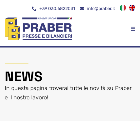
Salta
+39 030.6822031
info@praber.it
al
contenuto
NEWS
In questa pagina troverai tutte le novità su Praber
e il nostro lavoro!