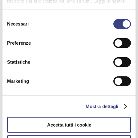
raccolto dal suo utilizzo dei loro servizi. Leggi le nostre
Privacy Policy
e
Cookie Policy
.
Selezione
Necessari
del
consenso
Preferenze
RICERCA DI AGENTI
Statistiche
09/02/2016
Marketing
Mostra dettagli
Accetta tutti i cookie